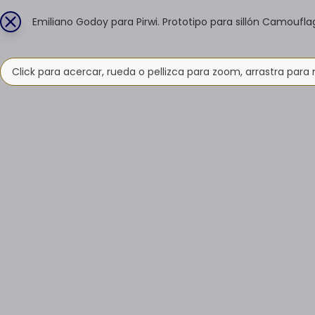
Emiliano Godoy para Pirwi. Prototipo para sillón Camoufla
Click para acercar, rueda o pellizca para zoom, arrastra para