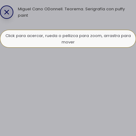
Miguel Cano ODonnell. Teorema. Serigrafía con puffy
paint
Click para acercar, rueda o pellizca para zoom, arrastra para
mover