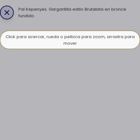
Pal Kepenyes. Gargantilla estilo Brutalista en bronce
fundido.
Click para acercar, rueda o pellizca para zoom, arrastra para
mover