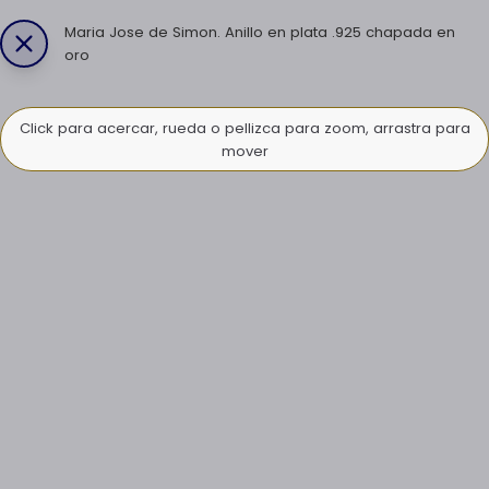
Maria Jose de Simon. Anillo en plata .925 chapada en
oro
Click para acercar, rueda o pellizca para zoom, arrastra para
mover