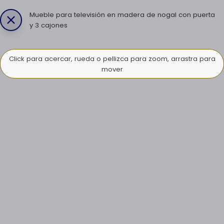
Mueble para televisión en madera de nogal con puerta
y 3 cajones
Click para acercar, rueda o pellizca para zoom, arrastra para
mover