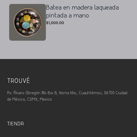
Batea en madera laqueada
pintada a mano
$
1,000.00
TROUVÉ
Av. Álvaro Obregón 186-Bis B, Roma Nte., Cuauhtémoc, 06700 Ciudad
de México, CDMX, Mexico
TIENDA