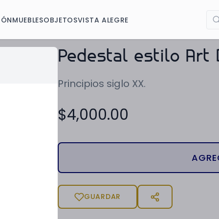
IÓN
MUEBLES
OBJETOS
VISTA ALEGRE
Pedestal estilo Art
Principios siglo XX.
$
4,000.00
AGRE
GUARDAR