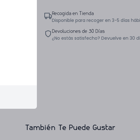
Recogida en Tienda
Disponible para recoger en 3-5 días hábi
Devoluciones de 30 Días
¿No estás satisfecho? Devuelve en 30 d
También Te Puede Gustar