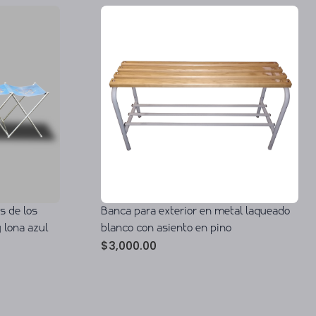
s de los
Banca para exterior en metal laqueado
 lona azul
blanco con asiento en pino
$
3,000.00