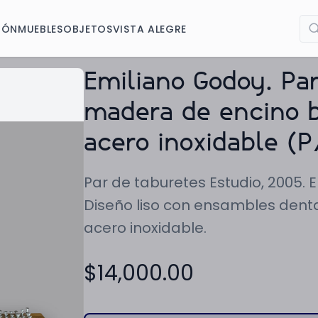
IÓN
MUEBLES
OBJETOS
VISTA ALEGRE
Emiliano Godoy. Par
madera de encino b
acero inoxidable (
Par de taburetes Estudio, 2005.
Diseño liso con ensambles denta
acero inoxidable.
$
14,000.00