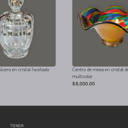
lcero en cristal facetado
Centro de mesa en cristal 
multicolor
$
8,000.00
TIENDA