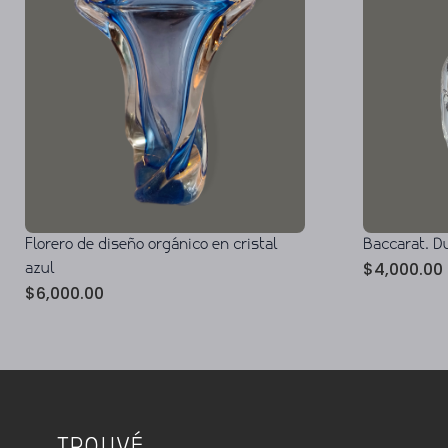
Florero de diseño orgánico en cristal
Baccarat. Du
$
4,000.00
azul
$
6,000.00