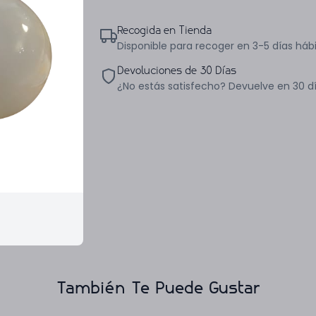
Recogida en Tienda
Disponible para recoger en 3-5 días hábi
Devoluciones de 30 Días
¿No estás satisfecho? Devuelve en 30 d
También Te Puede Gustar