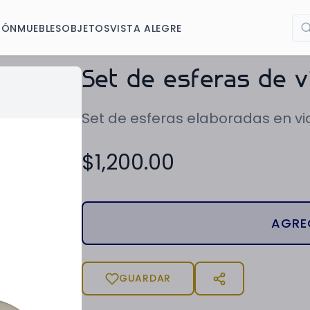
IÓN
MUEBLES
OBJETOS
VISTA ALEGRE
Set de esferas de v
Set de esferas elaboradas en vi
$
1,200.00
AGRE
GUARDAR