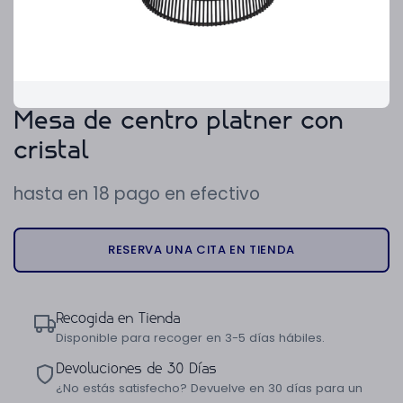
Mesa de centro platner con
cristal
hasta en 18 pago en efectivo
RESERVA UNA CITA EN TIENDA
Recogida en Tienda
Disponible para recoger en 3-5 días hábiles.
Devoluciones de 30 Días
¿No estás satisfecho? Devuelve en 30 días para un