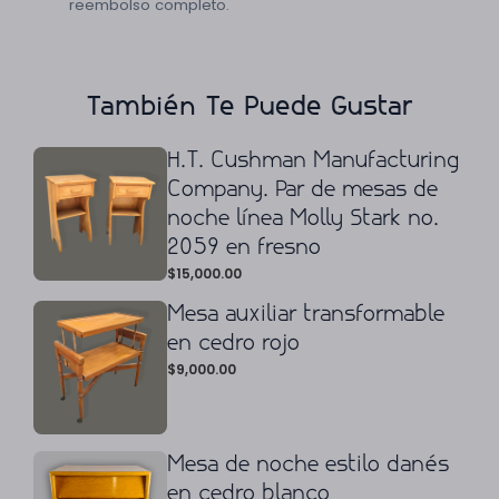
reembolso completo.
También Te Puede Gustar
H.T. Cushman Manufacturing
Company. Par de mesas de
noche línea Molly Stark no.
2059 en fresno
$
15,000.00
Mesa auxiliar transformable
en cedro rojo
$
9,000.00
Mesa de noche estilo danés
en cedro blanco