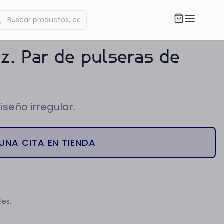
z. Par de pulseras de
seño irregular.
UNA CITA EN TIENDA
les.