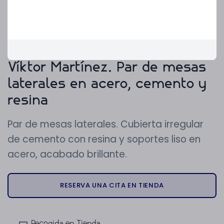
Víktor Martínez. Par de mesas
laterales en acero, cemento y
resina
Par de mesas laterales. Cubierta irregular
de cemento con resina y soportes liso en
acero, acabado brillante.
RESERVA UNA CITA EN TIENDA
Recogida en Tienda