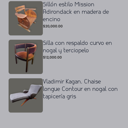
Sillón estilo Mission
Adirondack en madera de
encino
$
20,000.00
Silla con respaldo curvo en
nogal y terciopelo
$
12,000.00
Vladimir Kagan. Chaise
longue Contour en nogal con
tapicería gris