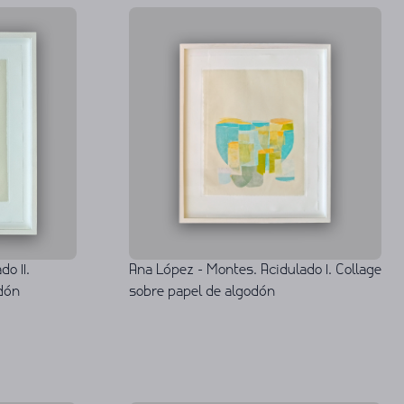
o II.
Ana López - Montes. Acidulado I. Collage
odón
sobre papel de algodón