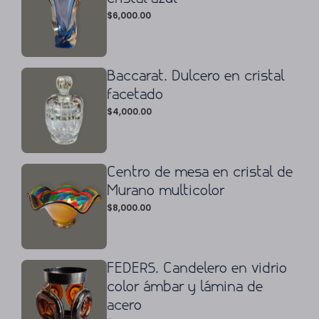
$
6,000.00
Baccarat. Dulcero en cristal
facetado
$
4,000.00
Centro de mesa en cristal de
Murano multicolor
$
8,000.00
FEDERS. Candelero en vidrio
color ámbar y lámina de
acero