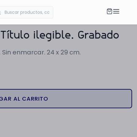
Título ilegible. Grabado
. Sin enmarcar. 24 x 29 cm.
GAR AL CARRITO