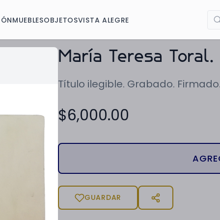
IÓN
MUEBLES
OBJETOS
VISTA ALEGRE
María Teresa Toral. 
Título ilegible. Grabado. Firmado
$
6,000.00
AGRE
GUARDAR