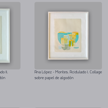
o II.
Ana López - Montes. Acidulado I. Collage
odón
sobre papel de algodón