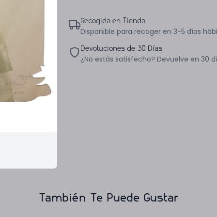
Recogida en Tienda
Disponible para recoger en 3-5 días hábi
Devoluciones de 30 Días
¿No estás satisfecho? Devuelve en 30 d
También Te Puede Gustar