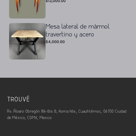
$
12,000.00
Mesa lateral de mármol
travertino y acero
$
4,000.00
TROUVÉ
Av. Álvaro Obregón 186-Bis B, Roma Nte., Cuauhtémoc, 06700 Ciudad
de México, CDMX, Mexico