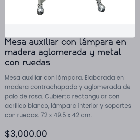
Mesa auxiliar con lámpara en
madera aglomerada y metal
con ruedas
Mesa auxiliar con lámpara. Elaborada en
madera contrachapada y aglomerada de
palo de rosa. Cubierta rectangular con
acrílico blanco, lámpara interior y soportes
con ruedas. 72 x 49.5 x 42 cm.
$
3,000.00