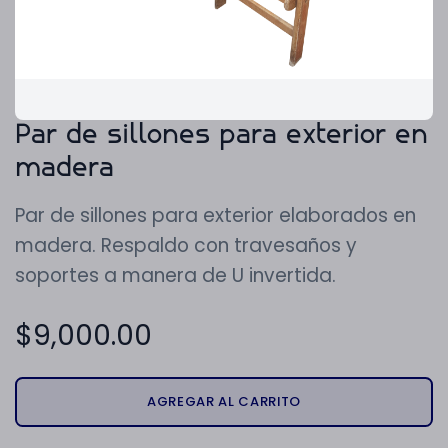
Par de sillones para exterior en
madera
Par de sillones para exterior elaborados en
madera. Respaldo con travesaños y
soportes a manera de U invertida.
$
9,000.00
AGREGAR AL CARRITO