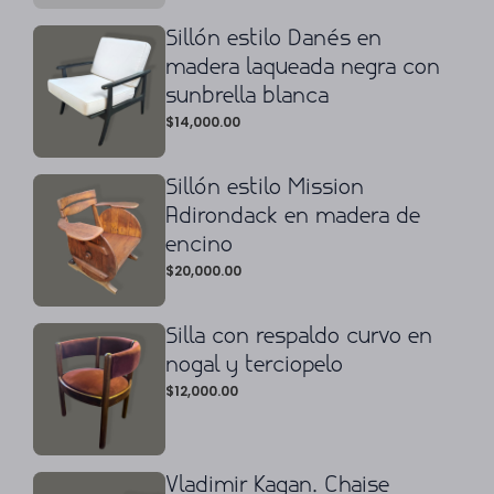
Sillón estilo Danés en
madera laqueada negra con
sunbrella blanca
$
14,000.00
Sillón estilo Mission
Adirondack en madera de
encino
$
20,000.00
Silla con respaldo curvo en
nogal y terciopelo
$
12,000.00
Vladimir Kagan. Chaise