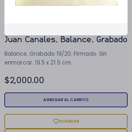
Juan Canales. Balance. Grabado
Balance. Grabado 19/20. Firmado. Sin
enmarcar. 19.5 x 21.5 cm.
$
2,000.00
AGREGAR AL CARRITO
GUARDAR