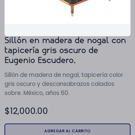
Sillón en madera de nogal con
tapicería gris oscuro de
Eugenio Escudero.
Sillón de madera de nogal, tapicería color
gris oscuro y descansabrazos calados
sobre. México, años 60.
$
12,000.00
AGREGAR AL CARRITO