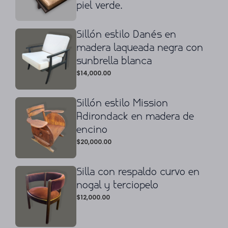
piel verde.
Sillón estilo Danés en
madera laqueada negra con
sunbrella blanca
$
14,000.00
Sillón estilo Mission
Adirondack en madera de
encino
$
20,000.00
Silla con respaldo curvo en
nogal y terciopelo
$
12,000.00