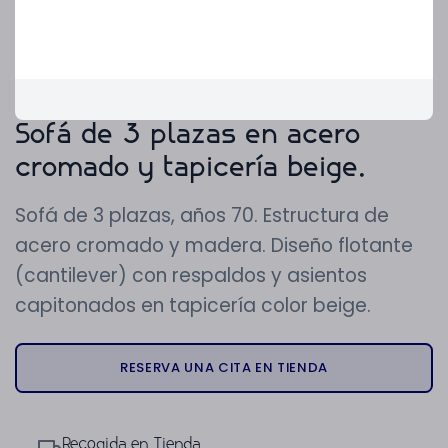
Sofá de 3 plazas en acero
cromado y tapicería beige.
Sofá de 3 plazas, años 70. Estructura de
acero cromado y madera. Diseño flotante
(cantilever) con respaldos y asientos
capitonados en tapicería color beige.
RESERVA UNA CITA EN TIENDA
Recogida en Tienda