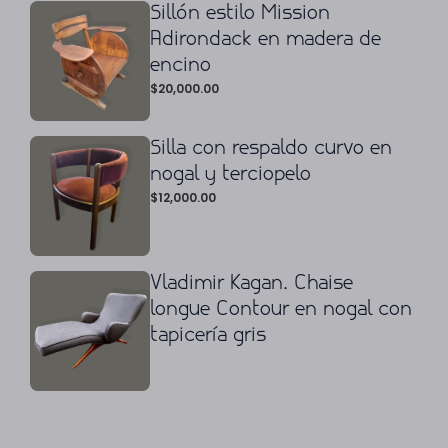
Sillón estilo Mission
Adirondack en madera de
encino
$
20,000.00
Silla con respaldo curvo en
nogal y terciopelo
$
12,000.00
Vladimir Kagan. Chaise
longue Contour en nogal con
tapicería gris