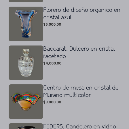
Florero de diseño orgánico en
cristal azul
$
6,000.00
Baccarat. Dulcero en cristal
facetado
$
4,000.00
Centro de mesa en cristal de
Murano multicolor
$
8,000.00
FEDERS. Candelero en vidrio