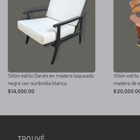
Sillón estilo Danés en madera laqueada
Sillón estil
negra con sunbrella blanca
madera de 
$
14,000.00
$
20,000.0
TROUVÉ