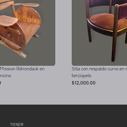
o Mission Adirondack en
Silla con respaldo curvo en 
encino
terciopelo
0
$
12,000.00
TIENDA