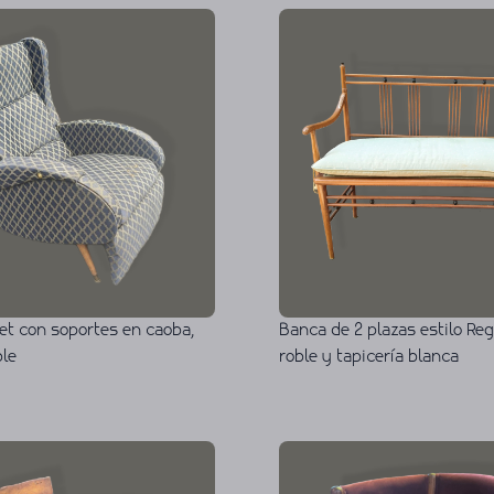
et con soportes en caoba,
Banca de 2 plazas estilo Re
ble
roble y tapicería blanca