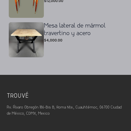
$
12,000.00
Mesa lateral de mármol
travertino y acero
$
4,000.00
TROUVÉ
Av. Álvaro Obregón 186-Bis B, Roma Nte., Cuauhtémoc, 06700 Ciudad
de México, CDMX, Mexico