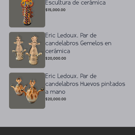
Escultura de cerámica
$
15,000.00
Eric Ledoux. Par de
candelabros Gemelos en
cerámica
$
20,000.00
Eric Ledoux. Par de
candelabros Huevos pintados
a mano
$
20,000.00