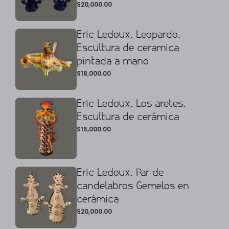
$
20,000.00
Eric Ledoux. Leopardo.
Escultura de ceramica
pintada a mano
$
18,000.00
Eric Ledoux. Los aretes.
Escultura de cerámica
$
15,000.00
Eric Ledoux. Par de
candelabros Gemelos en
cerámica
$
20,000.00