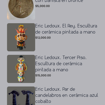
con bañista en bronce
$
5,000.00
Eric Ledoux. El Rey. Escultura
de cerámica pintada a mano
$
12,000.00
Eric Ledoux. Tercer Piso.
Escultura de cerámica
pintada a mano
$
15,000.00
Eric Ledoux. Par de
candelabros en cerámica azul
cobalto