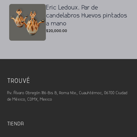
Eric Ledoux. Par de
candelabros Huevos pintados
a mano
$
20,000.00
TROUVÉ
Av. Álvaro Obregón 186-Bis B, Roma Nte., Cuauhtémoc, 06700 Ciudad
de México, CDMX, Mexico
TIENDA