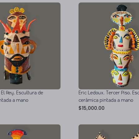
 El Rey. Escultura de
Eric Ledoux. Tercer Piso. Es
ntada a mano
cerámica pintada a mano
$
15,000.00