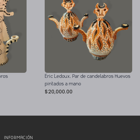
bros
Eric Ledoux. Par de candelabros Huevos
pintados a mano
$
20,000.00
INFORMACIÓN