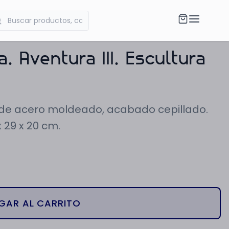
. Aventura III. Escultura
na de acero moldeado, acabado cepillado.
 29 x 20 cm.
GAR AL CARRITO