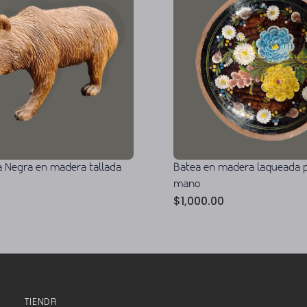
a Negra en madera tallada
Batea en madera laqueada p
mano
$
1,000.00
TIENDA