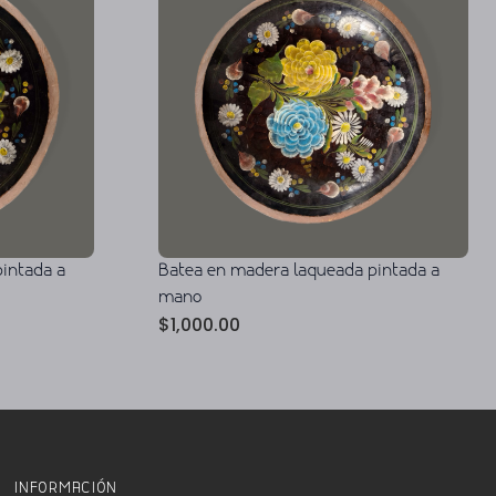
intada a
Batea en madera laqueada pintada a
mano
$
1,000.00
INFORMACIÓN