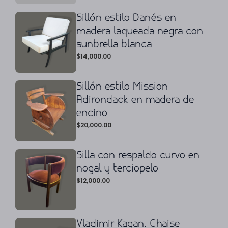
Sillón estilo Danés en
madera laqueada negra con
sunbrella blanca
$
14,000.00
Sillón estilo Mission
Adirondack en madera de
encino
$
20,000.00
Silla con respaldo curvo en
nogal y terciopelo
$
12,000.00
Vladimir Kagan. Chaise