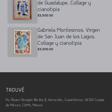
de Guadalupe. Collage y
cianotipia
$
3,500.00
Gabriela Montesinos. Virgen
de San Juan de los Lagos.
Collage y cianotipia
$
3,000.00
TROUVÉ
Av. Álvaro Obregón 186-Bis B, Roma Nte., Cuauhtémoc, 06700 Ciudad
de México, CDMX, Mexico