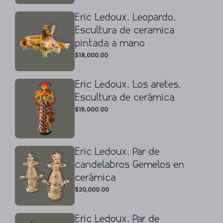
Eric Ledoux. Leopardo.
Escultura de ceramica
pintada a mano
$
18,000.00
Eric Ledoux. Los aretes.
Escultura de cerámica
$
15,000.00
Eric Ledoux. Par de
candelabros Gemelos en
cerámica
$
20,000.00
Eric Ledoux. Par de