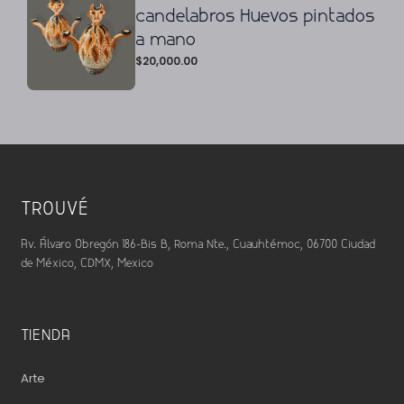
candelabros Huevos pintados
a mano
$
20,000.00
TROUVÉ
Av. Álvaro Obregón 186-Bis B, Roma Nte., Cuauhtémoc, 06700 Ciudad
de México, CDMX, Mexico
TIENDA
Arte