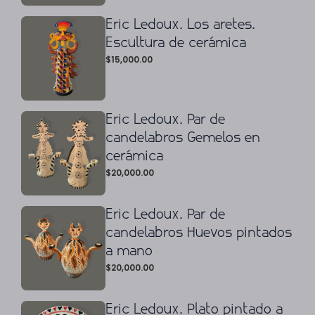
Eric Ledoux. Los aretes.
Escultura de cerámica
$
15,000.00
Eric Ledoux. Par de
candelabros Gemelos en
cerámica
$
20,000.00
Eric Ledoux. Par de
candelabros Huevos pintados
a mano
$
20,000.00
Eric Ledoux. Plato pintado a