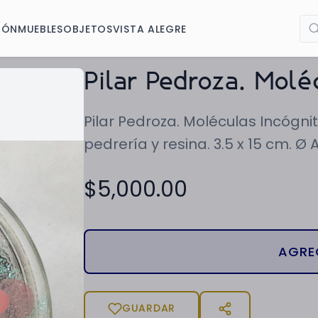
IÓN
MUEBLES
OBJETOS
VISTA ALEGRE
Pilar Pedroza. Molé
Pilar Pedroza. Moléculas Incógnita
pedrería y resina. 3.5 x 15 cm. Ø 
$
5,000.00
AGRE
GUARDAR