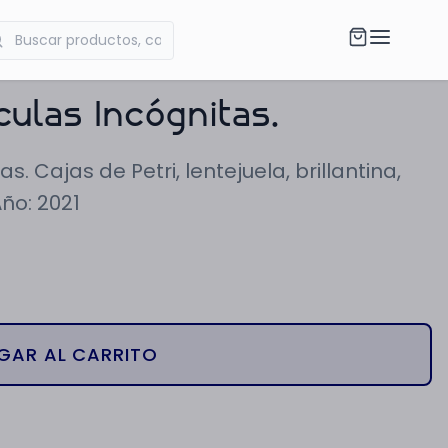
culas Incógnitas.
s. Cajas de Petri, lentejuela, brillantina,
Año: 2021
GAR AL CARRITO