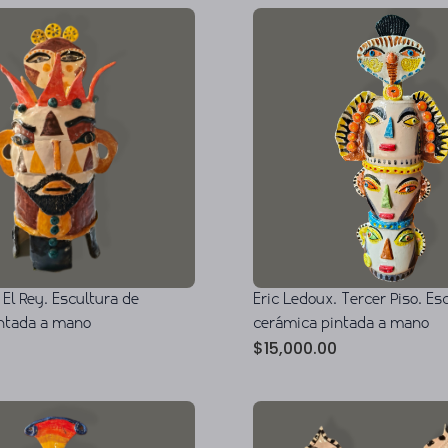
 El Rey. Escultura de
Eric Ledoux. Tercer Piso. Es
ntada a mano
cerámica pintada a mano
$
15,000.00