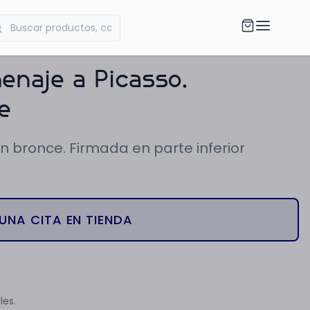
naje a Picasso.
e
n bronce. Firmada en parte inferior
UNA CITA EN TIENDA
les.