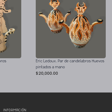
bros
Eric Ledoux. Par de candelabros Huevos
pintados a mano
$
20,000.00
INFORMACIÓN