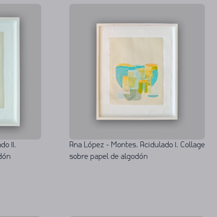
o II.
Ana López - Montes. Acidulado I. Collage
odón
sobre papel de algodón