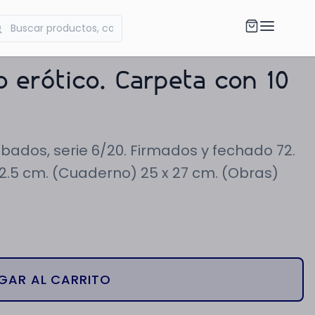
o erótico. Carpeta con 10
abados, serie 6/20. Firmados y fechado 72.
 32.5 cm. (Cuaderno) 25 x 27 cm. (Obras)
GAR AL CARRITO