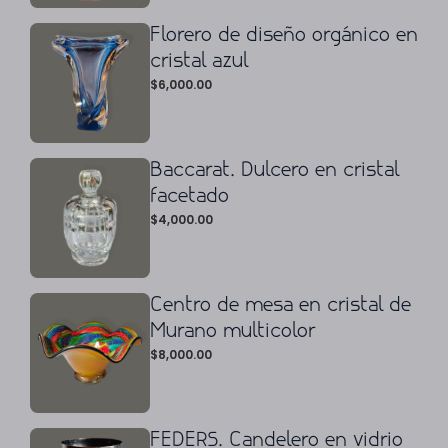
Florero de diseño orgánico en
cristal azul
$
6,000.00
Baccarat. Dulcero en cristal
facetado
$
4,000.00
Centro de mesa en cristal de
Murano multicolor
$
8,000.00
FEDERS. Candelero en vidrio