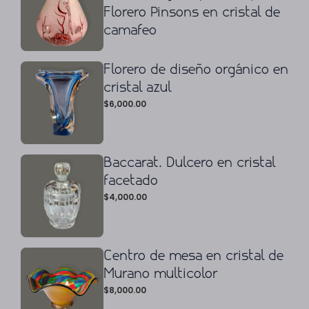
Florero Pinsons en cristal de
camafeo
Florero de diseño orgánico en
cristal azul
$
6,000.00
Baccarat. Dulcero en cristal
facetado
$
4,000.00
Centro de mesa en cristal de
Murano multicolor
$
8,000.00