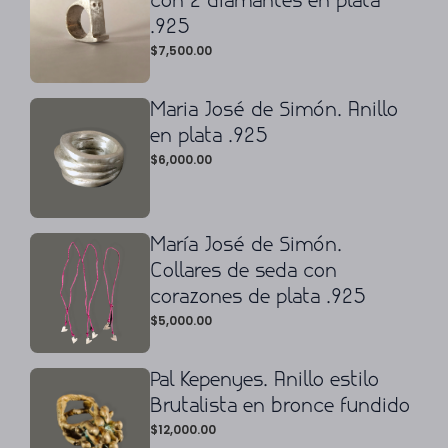
con 2 diamantes en plata
.925
$
7,500.00
Maria José de Simón. Anillo
en plata .925
$
6,000.00
María José de Simón.
Collares de seda con
corazones de plata .925
$
5,000.00
Pal Kepenyes. Anillo estilo
Brutalista en bronce fundido
$
12,000.00