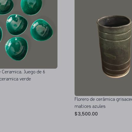
 Ceramica. Juego de 6
ceramica verde
Florero de cerámica grisace
matices azules
$
3,500.00