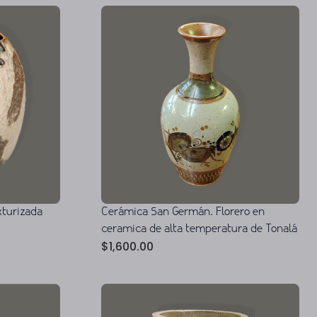
xturizada
Cerámica San Germán. Florero en
ceramica de alta temperatura de Tonalá
$
1,600.00