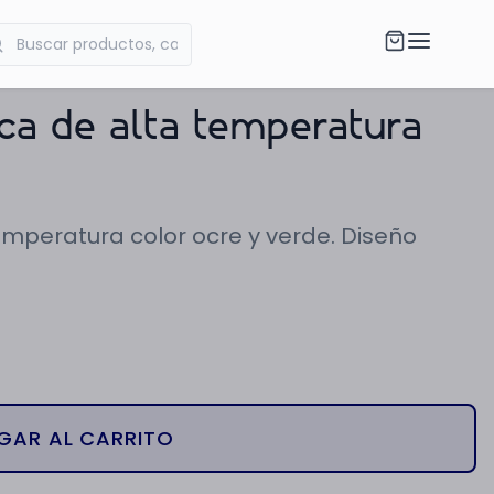
a de alta temperatura
mperatura color ocre y verde. Diseño
GAR AL CARRITO