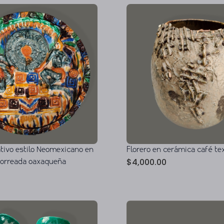
ativo estilo Neomexicano en
Florero en cerámica café te
$
4,000.00
horreada oaxaqueña