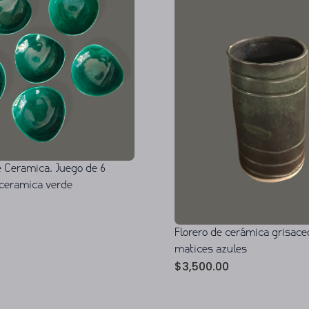
 Ceramica. Juego de 6
ceramica verde
Florero de cerámica grisace
matices azules
$
3,500.00