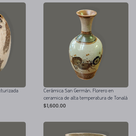
xturizada
Cerámica San Germán. Florero en
ceramica de alta temperatura de Tonalá
$
1,600.00