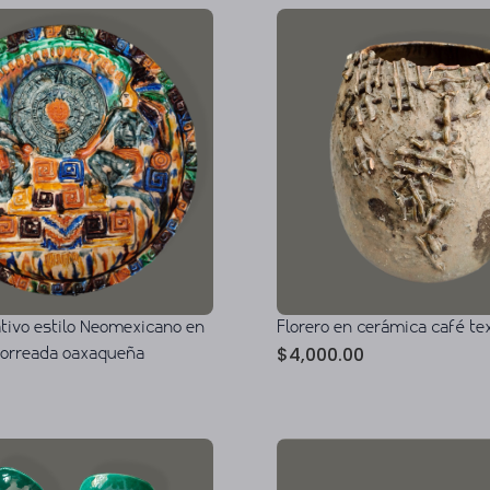
ativo estilo Neomexicano en
Florero en cerámica café te
$
4,000.00
horreada oaxaqueña