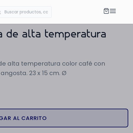
a de alta temperatura
de alta temperatura color café con
angosta. 23 x 15 cm. Ø
GAR AL CARRITO