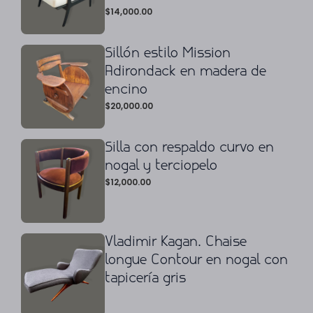
$
14,000.00
Sillón estilo Mission
Adirondack en madera de
encino
$
20,000.00
Silla con respaldo curvo en
nogal y terciopelo
$
12,000.00
Vladimir Kagan. Chaise
longue Contour en nogal con
tapicería gris