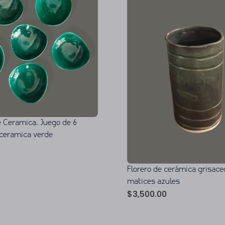
 Ceramica. Juego de 6
ceramica verde
Florero de cerámica grisace
matices azules
$
3,500.00