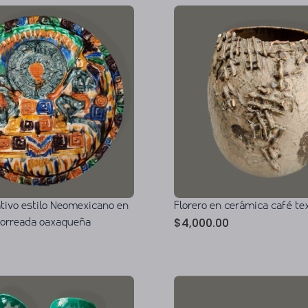
ativo estilo Neomexicano en
Florero en cerámica café te
$
4,000.00
horreada oaxaqueña