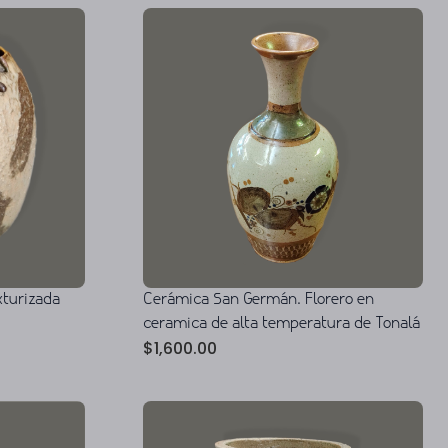
xturizada
Cerámica San Germán. Florero en
ceramica de alta temperatura de Tonalá
$
1,600.00