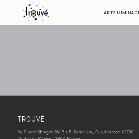
ARTE
ILUMINAC
TROUVÉ
Av. Álvaro Obregón 186-Bis B, Roma Nte., Cuauhtémoc, 06700