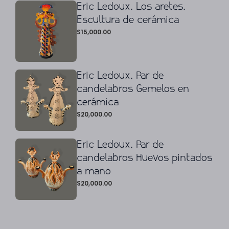
Eric Ledoux. Los aretes.
Escultura de cerámica
$
15,000.00
Eric Ledoux. Par de
candelabros Gemelos en
cerámica
$
20,000.00
Eric Ledoux. Par de
candelabros Huevos pintados
a mano
$
20,000.00