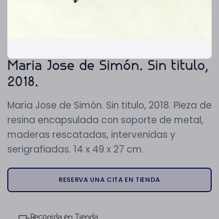
Maria Jose de Simón. Sin titulo,
2018.
Maria Jose de Simón. Sin titulo, 2018. Pieza de
resina encapsulada con soporte de metal,
maderas rescatadas, intervenidas y
serigrafiadas. 14 x 49 x 27 cm.
RESERVA UNA CITA EN TIENDA
Recogida en Tienda