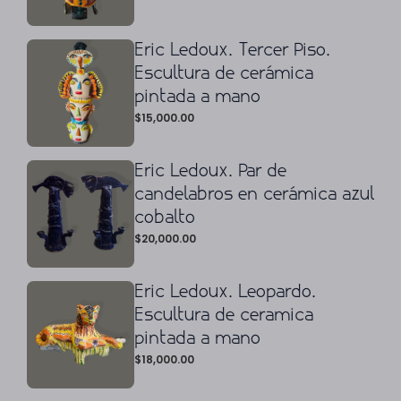
Eric Ledoux. Tercer Piso.
Escultura de cerámica
pintada a mano
$
15,000.00
Eric Ledoux. Par de
candelabros en cerámica azul
cobalto
$
20,000.00
Eric Ledoux. Leopardo.
Escultura de ceramica
pintada a mano
$
18,000.00