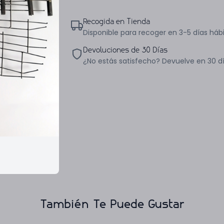
Recogida en Tienda
Disponible para recoger en 3-5 días hábi
Devoluciones de 30 Días
¿No estás satisfecho? Devuelve en 30 d
También Te Puede Gustar