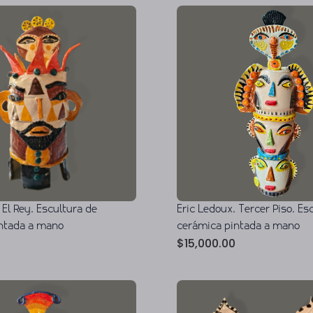
 El Rey. Escultura de
Eric Ledoux. Tercer Piso. Es
ntada a mano
cerámica pintada a mano
$
15,000.00