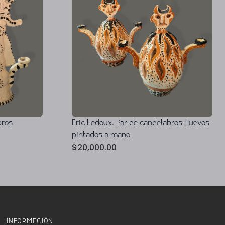
bros
Eric Ledoux. Par de candelabros Huevos
pintados a mano
$
20,000.00
INFORMACIÓN