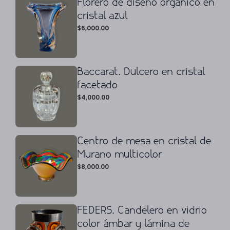
Florero de diseño orgánico en
cristal azul
$
6,000.00
Baccarat. Dulcero en cristal
facetado
$
4,000.00
Centro de mesa en cristal de
Murano multicolor
$
8,000.00
FEDERS. Candelero en vidrio
color ámbar y lámina de