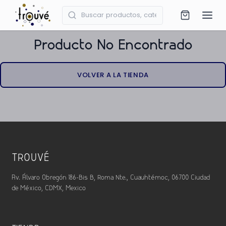
Producto No Encontrado
VOLVER A LA TIENDA
TROUVÉ
Av. Álvaro Obregón 186-Bis B, Roma Nte., Cuauhtémoc, 06700 Ciudad
de México, CDMX, Mexico