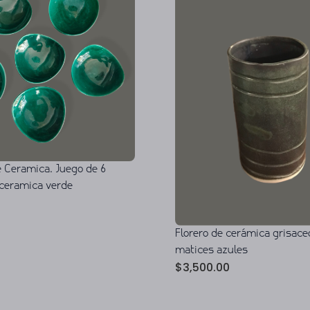
 Ceramica. Juego de 6
ceramica verde
Florero de cerámica grisace
matices azules
$
3,500.00