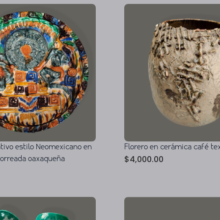
ativo estilo Neomexicano en
Florero en cerámica café te
$
4,000.00
horreada oaxaqueña