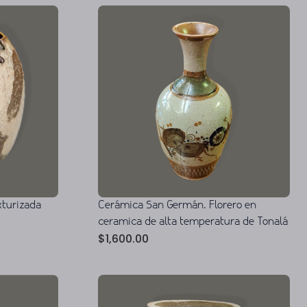
xturizada
Cerámica San Germán. Florero en
ceramica de alta temperatura de Tonalá
$
1,600.00