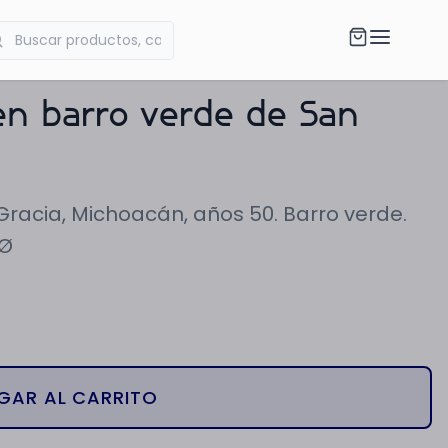
en barro verde de San
Gracia, Michoacán, años 50. Barro verde.
 Ø
GAR AL CARRITO