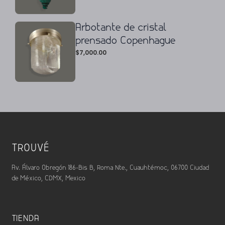
Arbotante de cristal
prensado Copenhague
$
7,000.00
TROUVÉ
Av. Álvaro Obregón 186-Bis B, Roma Nte., Cuauhtémoc, 06700 Ciudad
de México, CDMX, Mexico
TIENDA