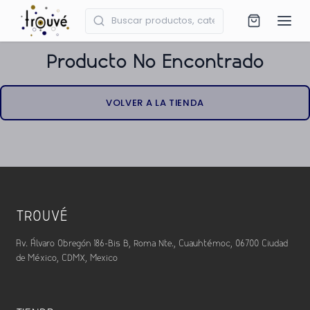
Producto No Encontrado
VOLVER A LA TIENDA
TROUVÉ
Av. Álvaro Obregón 186-Bis B, Roma Nte., Cuauhtémoc, 06700 Ciudad
de México, CDMX, Mexico